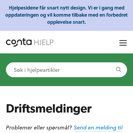
Gratis webinarer fra Conta - Lær om regnskap,
Hjelpesidene får snart nytt design. Vi er i gang med
skatt og mye mer!
oppdateringen og vil komme tilbake med en forbedret
opplevelse snart.
Driftsmeldinger
Problemer eller spørsmål?
Send en melding til