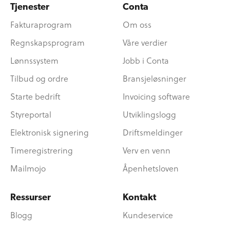
Tjenester
Conta
Fakturaprogram
Om oss
Regnskapsprogram
Våre verdier
Lønnssystem
Jobb i Conta
Tilbud og ordre
Bransjeløsninger
Starte bedrift
Invoicing software
Styreportal
Utviklingslogg
Elektronisk signering
Driftsmeldinger
Timeregistrering
Verv en venn
Mailmojo
Åpenhetsloven
Ressurser
Kontakt
Blogg
Kundeservice