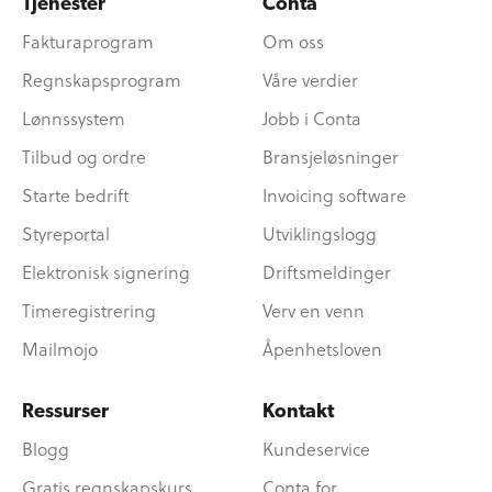
Tjenester
Conta
Fakturaprogram
Om oss
Regnskapsprogram
Våre verdier
Lønnssystem
Jobb i Conta
Tilbud og ordre
Bransjeløsninger
Starte bedrift
Invoicing software
Styreportal
Utviklingslogg
Elektronisk signering
Driftsmeldinger
Timeregistrering
Verv en venn
Mailmojo
Åpenhetsloven
Ressurser
Kontakt
Blogg
Kundeservice
Gratis regnskapskurs
Conta for