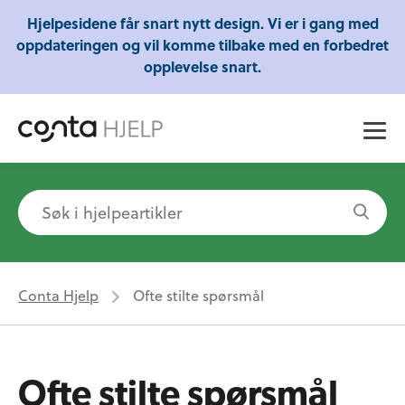
Gratis webinarer fra Conta - Lær om regnskap,
Hjelpesidene får snart nytt design. Vi er i gang med
skatt og mye mer!
oppdateringen og vil komme tilbake med en forbedret
opplevelse snart.
Conta Hjelp
Ofte stilte spørsmål
Ofte stilte spørsmål