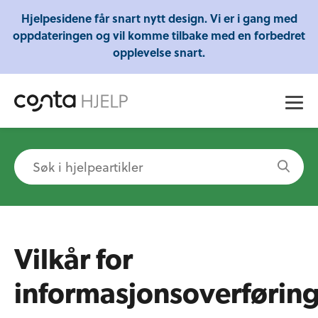
Gratis webinarer fra Conta - Lær om regnskap,
Hjelpesidene får snart nytt design. Vi er i gang med
skatt og mye mer!
oppdateringen og vil komme tilbake med en forbedret
opplevelse snart.
Vilkår for
informasjonsoverførin