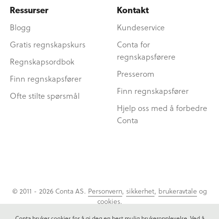
Ressurser
Kontakt
Blogg
Kundeservice
Gratis regnskapskurs
Conta for
regnskapsførere
Regnskapsordbok
Presserom
Finn regnskapsfører
Finn regnskapsfører
Ofte stilte spørsmål
Hjelp oss med å forbedre
Conta
© 2011 - 2026 Conta AS.
Personvern
,
sikkerhet
,
brukeravtale
og
cookies
.
Conta bruker cookies for å gi deg en best mulig brukeropplevelse. Ved å