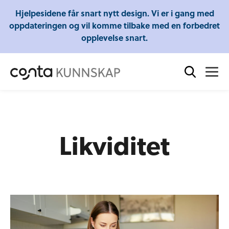
Gratis webinarer fra Conta - Lær om regnskap,
Hjelpesidene får snart nytt design. Vi er i gang med
skatt og mye mer!
oppdateringen og vil komme tilbake med en forbedret
opplevelse snart.
Likviditet