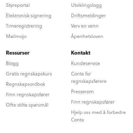
Styreportal
Utviklingslogg
Elektronisk signering
Driftsmeldinger
Timeregistrering
Verv en venn
Mailmojo
Åpenhetsloven
Ressurser
Kontakt
Blogg
Kundeservice
Gratis regnskapskurs
Conta for
regnskapsførere
Regnskapsordbok
Presserom
Finn regnskapsfører
Finn regnskapsfører
Ofte stilte spørsmål
Hjelp oss med å forbedre
Conta