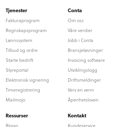
Tjenester
Conta
Fakturaprogram
Om oss
Regnskapsprogram
Våre verdier
Lønnssystem
Jobb i Conta
Tilbud og ordre
Bransjeløsninger
Starte bedrift
Invoicing software
Styreportal
Utviklingslogg
Elektronisk signering
Driftsmeldinger
Timeregistrering
Verv en venn
Mailmojo
Åpenhetsloven
Ressurser
Kontakt
Blogg
Kundeservice