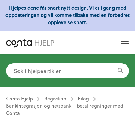
Gratis webinarer fra Conta - Lær om regnskap,
Hjelpesidene får snart nytt design. Vi er i gang med
skatt og mye mer!
oppdateringen og vil komme tilbake med en forbedret
opplevelse snart.
Conta Hjelp
Regnskap
Bilag
Bankintegrasjon og nettbank – betal regninger med
Conta