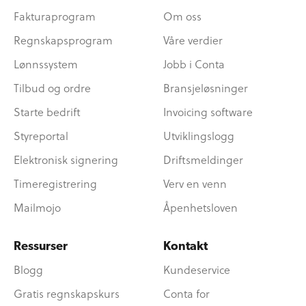
Fakturaprogram
Om oss
Regnskapsprogram
Våre verdier
Lønnssystem
Jobb i Conta
Tilbud og ordre
Bransjeløsninger
Starte bedrift
Invoicing software
Styreportal
Utviklingslogg
Elektronisk signering
Driftsmeldinger
Timeregistrering
Verv en venn
Mailmojo
Åpenhetsloven
Ressurser
Kontakt
Blogg
Kundeservice
Gratis regnskapskurs
Conta for