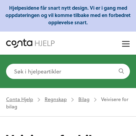
Gratis webinarer fra Conta - Lær om regnskap,
Hjelpesidene får snart nytt design. Vi er i gang med
skatt og mye mer!
oppdateringen og vil komme tilbake med en forbedret
opplevelse snart.
Conta Hjelp
Regnskap
Bilag
Veivisere for
bilag