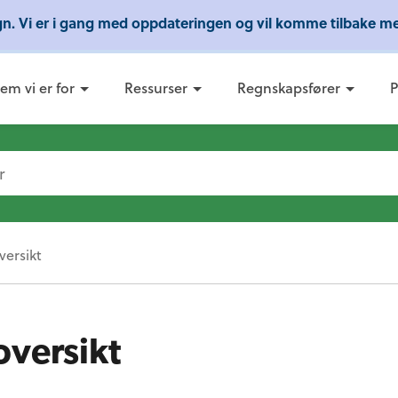
ign. Vi er i gang med oppdateringen og vil komme tilbake me
webinarer fra Conta - Lær om regnskap, skatt og 
em vi er for
Ressurser
Regnskapsfører
P
ersikt
versikt