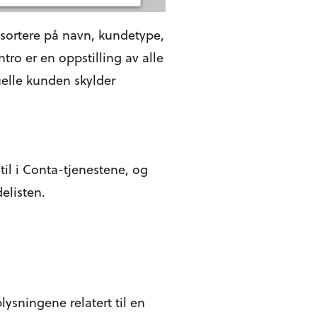
 sortere på navn, kundetype,
o er en oppstilling av alle
uelle kunden skylder
il i Conta-tjenestene, og
elisten.
plysningene relatert til en