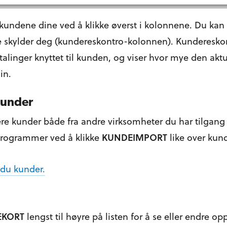
kundene dine ved å klikke øverst i kolonnene. Du kan
 skylder deg (kundereskontro-kolonnen). Kundereskontr
talinger knyttet til kunden, og viser hvor mye den akt
in.
kunder
e kunder både fra andre virksomheter du har tilgang t
 programmer ved å klikke
KUNDEIMPORT
like over kund
 du kunder.
EKORT
lengst til høyre på listen for å se eller endre op