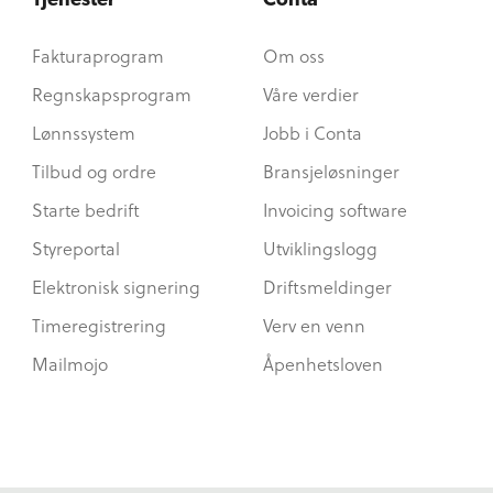
Tjenester
Conta
Fakturaprogram
Om oss
Regnskapsprogram
Våre verdier
Lønnssystem
Jobb i Conta
Tilbud og ordre
Bransjeløsninger
Starte bedrift
Invoicing software
Styreportal
Utviklingslogg
Elektronisk signering
Driftsmeldinger
Timeregistrering
Verv en venn
Mailmojo
Åpenhetsloven