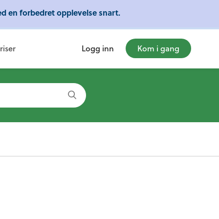
d en forbedret opplevelse snart.
mye mer!
riser
Logg inn
Kom i gang