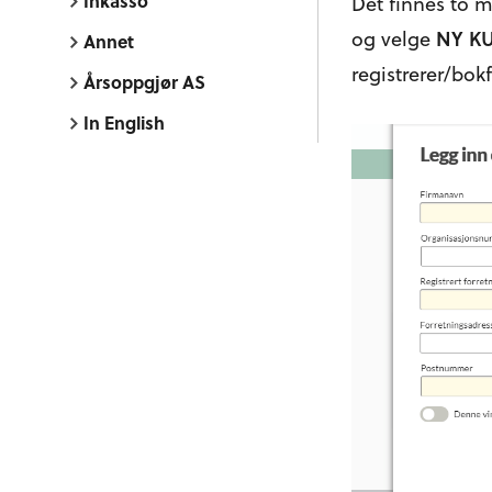
Inkasso
Det finnes to m
og velge
NY K
Annet
registrerer/bokf
Årsoppgjør AS
In English