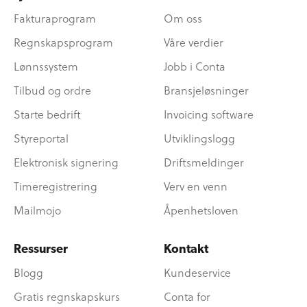
Fakturaprogram
Om oss
Regnskapsprogram
Våre verdier
Lønnssystem
Jobb i Conta
Tilbud og ordre
Bransjeløsninger
Starte bedrift
Invoicing software
Styreportal
Utviklingslogg
Elektronisk signering
Driftsmeldinger
Timeregistrering
Verv en venn
Mailmojo
Åpenhetsloven
Ressurser
Kontakt
Blogg
Kundeservice
Gratis regnskapskurs
Conta for