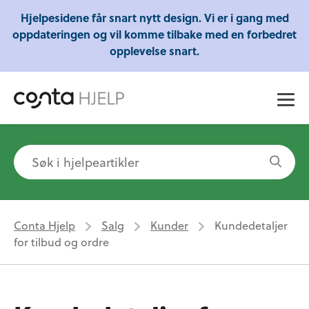
Gratis webinarer fra Conta - Lær om regnskap,
Hjelpesidene får snart nytt design. Vi er i gang med
skatt og mye mer!
oppdateringen og vil komme tilbake med en forbedret
opplevelse snart.
Conta Hjelp
Salg
Kunder
Kundedetaljer
for tilbud og ordre