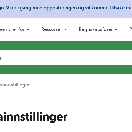
ign. Vi er i gang med oppdateringen og vil komme tilbake me
webinarer fra Conta - Lær om regnskap, skatt og 
em vi er for
Ressurser
Regnskapsfører
P
rainnstillinger
innstillinger