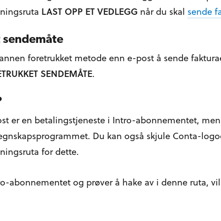
sningsruta
LAST OPP ET VEDLEGG
når du skal
sende f
t sendemåte
 annen foretrukket metode enn e-post å sende faktura
ETRUKKET SENDEMÅTE
.
?
st er en betalingstjeneste i Intro-abonnementet, men 
egnskapsprogrammet. Du kan også skjule Conta-logoe
ningsruta for dette.
ro-abonnementet og prøver å hake av i denne ruta, vil