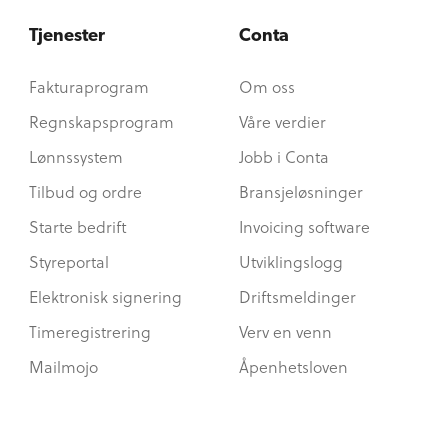
Tjenester
Conta
Fakturaprogram
Om oss
Regnskapsprogram
Våre verdier
Lønnssystem
Jobb i Conta
Tilbud og ordre
Bransjeløsninger
Starte bedrift
Invoicing software
Styreportal
Utviklingslogg
Elektronisk signering
Driftsmeldinger
Timeregistrering
Verv en venn
Mailmojo
Åpenhetsloven