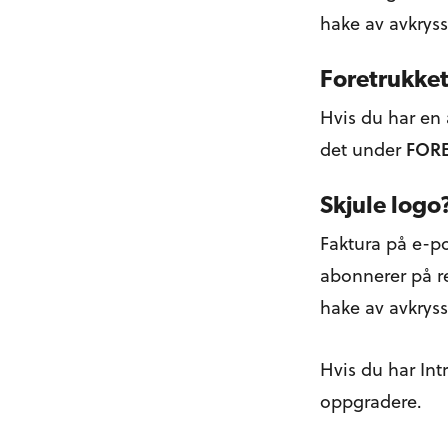
hake av avkrys
Foretrukke
Hvis du har en
det under
FOR
Skjule logo
Faktura på e-po
abonnerer på r
hake av avkryss
Hvis du har Int
oppgradere.