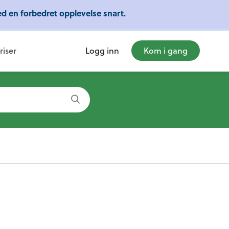
d en forbedret opplevelse snart.
mye mer!
riser
Logg inn
Kom i gang