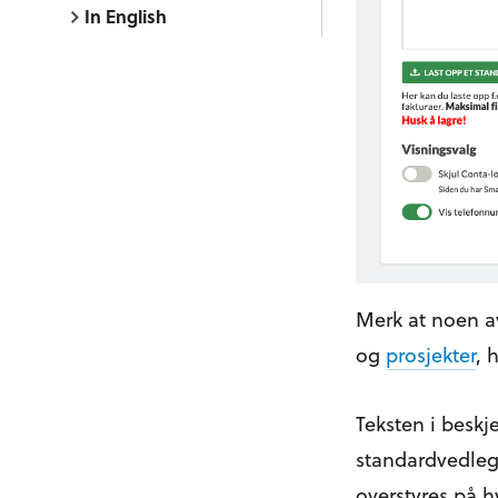
In English
Merk at noen av
og
prosjekter
, 
Teksten i beskje
standardvedlegg 
overstyres på h