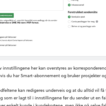
 innstillingene her kan overstyres av korresponderende
hvis du har Smart-abonnement og bruker prosjekter og/
dfeltene kan redigeres underveis og at du alltid vil få
som er lagt til i innstillingene før du sender ut en fak
ver enkelt kunde i kundekortene, men ikke på selve fa