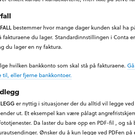
fall
FALL
bestemmer hvor mange dager kunden skal ha på s
på fakturaene du lager. Standardinnstillingen i Conta e
g du lager en ny faktura.
lge hvilken bankkonto som skal stå på fakturaene.
Gå 
 til, eller fjerne bankkontoer.
dlegg
DLEGG
er nyttig i situasjoner der du alltid vil legge ve
ender ut. Et eksempel kan være pålagt angrefristskjem
 fototjenester. Da laster du bare opp en PDF-fil , og så b
turautsendinger. Ønsker du å kun legge ved PDFen på e