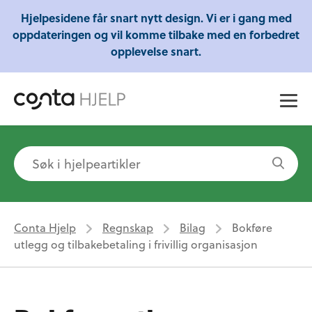
Gratis webinarer fra Conta - Lær om regnskap,
Hjelpesidene får snart nytt design. Vi er i gang med
skatt og mye mer!
oppdateringen og vil komme tilbake med en forbedret
opplevelse snart.
Conta Hjelp
Regnskap
Bilag
Bokføre
utlegg og tilbakebetaling i frivillig organisasjon