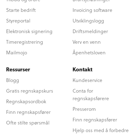
Starte bedrift
Invoicing software
Styreportal
Utviklingslogg
Elektronisk signering
Driftsmeldinger
Timeregistrering
Verv en venn
Mailmojo
Åpenhetsloven
Ressurser
Kontakt
Blogg
Kundeservice
Gratis regnskapskurs
Conta for
regnskapsførere
Regnskapsordbok
Presserom
Finn regnskapsfører
Finn regnskapsfører
Ofte stilte spørsmål
Hjelp oss med å forbedre