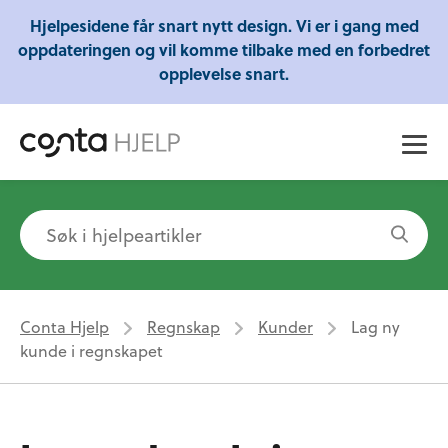
Gratis webinarer fra Conta - Lær om regnskap,
Hjelpesidene får snart nytt design. Vi er i gang med
skatt og mye mer!
oppdateringen og vil komme tilbake med en forbedret
opplevelse snart.
Conta Hjelp
Regnskap
Kunder
Lag ny
kunde i regnskapet