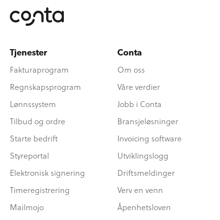
Tjenester
Conta
Fakturaprogram
Om oss
Regnskapsprogram
Våre verdier
Lønnssystem
Jobb i Conta
Tilbud og ordre
Bransjeløsninger
Starte bedrift
Invoicing software
Styreportal
Utviklingslogg
Elektronisk signering
Driftsmeldinger
Timeregistrering
Verv en venn
Mailmojo
Åpenhetsloven