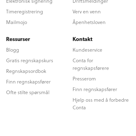
Elektronisk signering
Driftsmeldinger
Timeregistrering
Verv en venn
Mailmojo
Åpenhetsloven
Ressurser
Kontakt
Blogg
Kundeservice
Gratis regnskapskurs
Conta for
regnskapsførere
Regnskapsordbok
Presserom
Finn regnskapsfører
Finn regnskapsfører
Ofte stilte spørsmål
Hjelp oss med å forbedre
Conta