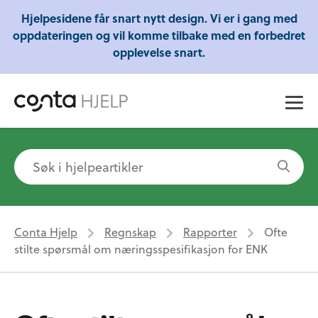
Gratis webinarer fra Conta - Lær om regnskap,
Hjelpesidene får snart nytt design. Vi er i gang med
skatt og mye mer!
oppdateringen og vil komme tilbake med en forbedret
opplevelse snart.
Conta Hjelp
Regnskap
Rapporter
Ofte
stilte spørsmål om næringsspesifikasjon for ENK