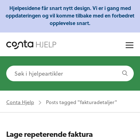
Gratis webinarer fra Conta - Lær om regnskap,
Hjelpesidene får snart nytt design. Vi er i gang med
skatt og mye mer!
oppdateringen og vil komme tilbake med en forbedret
opplevelse snart.
Conta Hjelp
Posts tagged "fakturadetaljer"
Lage repeterende faktura