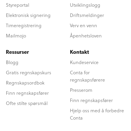
Styreportal
Utviklingslogg
Elektronisk signering
Driftsmeldinger
Timeregistrering
Verv en venn
Mailmojo
Åpenhetsloven
Ressurser
Kontakt
Blogg
Kundeservice
Gratis regnskapskurs
Conta for
regnskapsførere
Regnskapsordbok
Presserom
Finn regnskapsfører
Finn regnskapsfører
Ofte stilte spørsmål
Hjelp oss med å forbedre
Conta