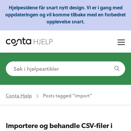
Gratis webinarer fra Conta - Lær om regnskap,
Hjelpesidene får snart nytt design. Vi er i gang med
skatt og mye mer!
oppdateringen og vil komme tilbake med en forbedret
opplevelse snart.
Conta Hjelp
Posts tagged "import"
Importere og behandle CSV-filer i