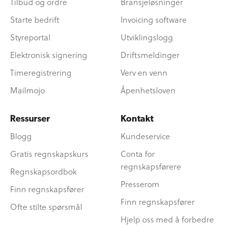
Tilbud og ordre
Bransjeløsninger
Starte bedrift
Invoicing software
Styreportal
Utviklingslogg
Elektronisk signering
Driftsmeldinger
Timeregistrering
Verv en venn
Mailmojo
Åpenhetsloven
Ressurser
Kontakt
Blogg
Kundeservice
Gratis regnskapskurs
Conta for
regnskapsførere
Regnskapsordbok
Presserom
Finn regnskapsfører
Finn regnskapsfører
Ofte stilte spørsmål
Hjelp oss med å forbedre