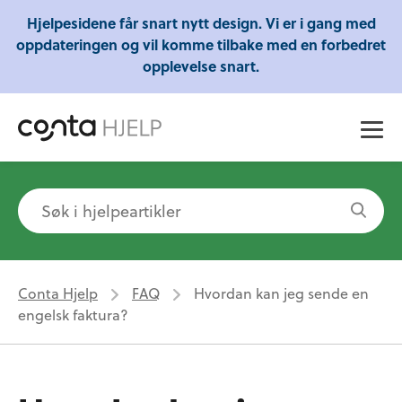
Gratis webinarer fra Conta - Lær om regnskap,
Hjelpesidene får snart nytt design. Vi er i gang med
skatt og mye mer!
oppdateringen og vil komme tilbake med en forbedret
opplevelse snart.
Conta Hjelp
FAQ
Hvordan kan jeg sende en
engelsk faktura?